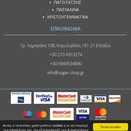
ΠΑΓΩΤΑΤΖΗΣ
ΠΑΣΧΑΛΙΝΑ
ΧΡΙΣΤΟΥΓΕΝΝΙΑΤΙΚΑ
ΕΠΙΚΟΙΝΩΝΙΑ
Γρ. Λαμπράκη 108, Κορυδαλλός 181 21 Ελλάδα
+30 210 4913274
+30 6944534890
info@sugar-shop.gr
Αυτός ο ιστότοπος χρησιμοποιεί cookies για την παροχή
© 2026 www.sugarpastry.gr - All Rights Reserved |
Κατασκευή Eshop
Το κατάλαβα
των υπηρεσιών του, την εξατομίκευση των διαφημίσεων
HellasSites